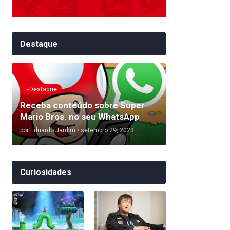
Destaque
~Destaque
Receba conteúdo sobre Super
Mario Bros. no seu WhatsApp
por
Eduardo Jardim
•
setembro 29, 2023
Curiosidades