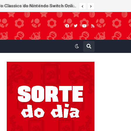
Super Mario Sunshine é anunciado para o Nintendo GameCube - Nintendo Classics do Nintendo Switch Online