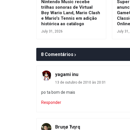
Nintendo Music recebe
Super
trilhas sonoras de Virtual
anunc
Boy Wario Land, Mario Clash
GameC
e Mario's Tennis em adição
Class
histórica ao catálogo
Onlin
July 31, 2026
July 31
8 Comentários
yagami inu
13 de outubro de 2010 às 20:01
po ta bom de mais
Responder
Bruηø Ћηrq