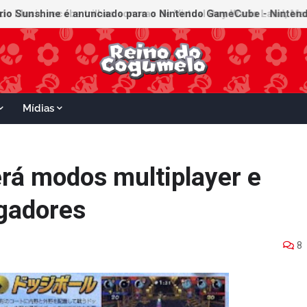
Mídias
erá modos multiplayer e
ogadores
8