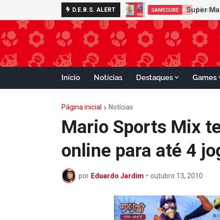
D.E.B.S. ALERT
GAMECUBE
Início
Notícias
Destaques
Games
Página inicial
Notícias
Mario Sports Mix t
online para até 4 j
por
Eduardo Jardim
•
outubro 13, 2010