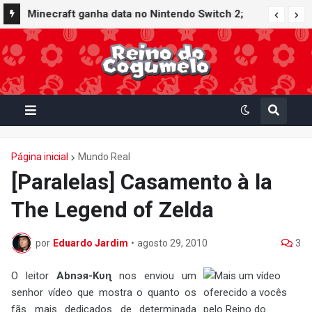
Minecraft ganha data no Nintendo Switch 2;
Super Mario Mash-Up receberá atualização
gráfica exclusiva
Página inicial
Mundo Real
[Paralelas] Casamento à la
The Legend of Zelda
por
Eduardo Jardim
•
agosto 29, 2010
3
O leitor
Abnэя-Kυɳ
nos enviou um
senhor vídeo que mostra o quanto os
fãs mais dedicados de determinada