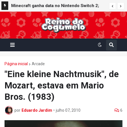
Minecraft ganha data no Nintendo Switch 2;
Super Mario Mash-Up receberá atualização
gráfica exclusiva
Página inicial
Arcade
"Eine kleine Nachtmusik", de
Mozart, estava em Mario
Bros. (1983)
por
Eduardo Jardim
•
julho 07, 2010
6