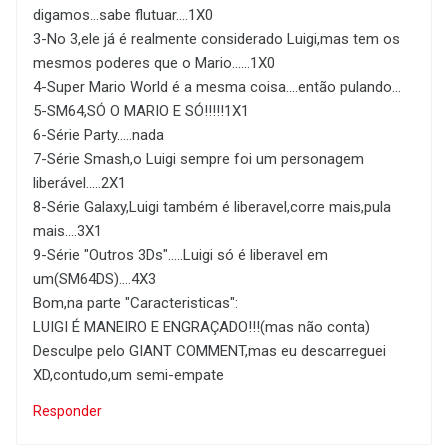
digamos...sabe flutuar....1X0
3-No 3,ele já é realmente considerado Luigi,mas tem os
mesmos poderes que o Mario......1X0
4-Super Mario World é a mesma coisa....então pulando...
5-SM64,SÓ O MARIO E SÓ!!!!!1X1
6-Série Party.....nada
7-Série Smash,o Luigi sempre foi um personagem
liberável.....2X1
8-Série Galaxy,Luigi também é liberavel,corre mais,pula
mais....3X1
9-Série "Outros 3Ds".....Luigi só é liberavel em
um(SM64DS)....4X3
Bom,na parte "Caracteristicas":
LUIGI É MANEIRO E ENGRAÇADO!!!(mas não conta)
Desculpe pelo GIANT COMMENT,mas eu descarreguei
XD,contudo,um semi-empate
Responder