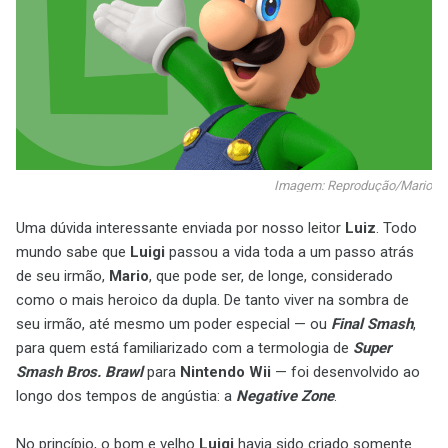
Imagem: Reprodução/Mario
Uma dúvida interessante enviada por nosso leitor
Luiz
. Todo
mundo sabe que
Luigi
passou a vida toda a um passo atrás
de seu irmão,
Mario
, que pode ser, de longe, considerado
como o mais heroico da dupla. De tanto viver na sombra de
seu irmão, até mesmo um poder especial — ou
Final Smash
,
para quem está familiarizado com a termologia de
Super
Smash Bros. Brawl
para
Nintendo Wii
— foi desenvolvido ao
longo dos tempos de angústia: a
Negative Zone
.
No princípio, o bom e velho
Luigi
havia sido criado somente