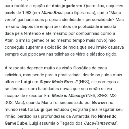
para facilitar a opção de
dois jogadores
. Quem diria, naqueles
pixels de 1983 (em
Mario Bros.
para fliperamas), que o "Mario
verde" ganharia suas próprias identidade e personalidade? Mas
mesmo depois de empurrõezinhos de publicidade imediata
dada pela Nintendo e até mesmo por companhias como a
Atari, o irmão gêmeo (e ao mesmo tempo mais novo) não
conseguiu superar a explosão de mídia que seu irmão causava
sempre que pipocava nas telinhas de vidro e plástico rígido.
A resposta depende muito da visão filosófica de cada
indivíduo, mas pende para a positividade: desde os pulos mais
altos de
Luigi
em
Super Mario Bros. 2
(NES), ele começou a
se destacar com habilidades novas que seu irmão se via
incapaz de executar. Em
Mario is Missing!
(NES, SNES, MS-
DOS, Mac), quando Mario foi sequestrado por
Bowser
no
mundo real, foi
Luigi
que estudou geografia para resgatar seu
irmão, perdido nas profundezas da Antártida. No
Nintendo
GameCube
, Luigi assumia o “legado dos
Caça-Fantasmas
”,