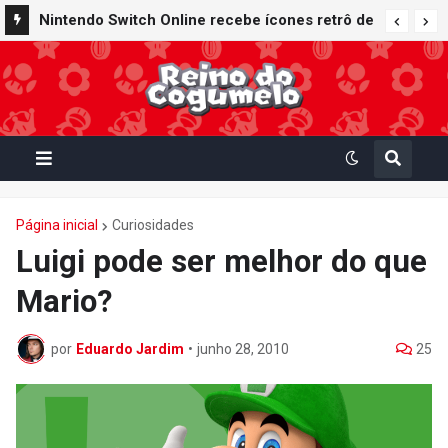
Nintendo Switch Online recebe ícones retrô de
Mario Paint (SNES) e Mario Kart: Super Circuit
(GBA)
Página inicial
Curiosidades
Luigi pode ser melhor do que
Mario?
por
Eduardo Jardim
•
junho 28, 2010
25