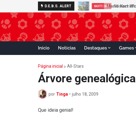
Minecraft 
D.E.B.S. ALERT
NOTÍCIAS
Início
Notícias
Destaques
Games
Página inicial
All-Stars
Árvore genealógica
por
Tinga
•
julho 18, 2009
Que ideia genial!