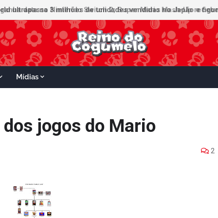
ganha data no Nintendo Switch 2; Super Mario Mash-Up receberá
Mídias
 dos jogos do Mario
2