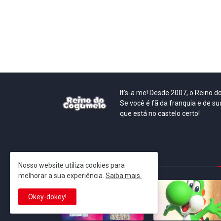
It's-a me! Desde 2007, o Reino 
Se você é fã da franquia e de su
que está no castelo certo!
This is cinema!
Nosso website utiliza cookies para
melhorar a sua experiência.
Saiba mais.
Okey-dokey!