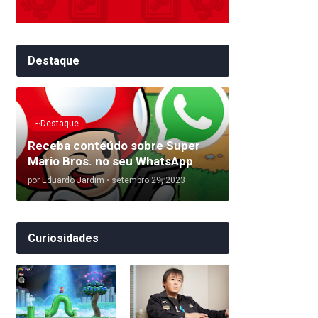
Destaque
~Destaque
Receba conteúdo sobre Super
Mario Bros. no seu WhatsApp
por
Eduardo Jardim
•
setembro 29, 2023
Curiosidades