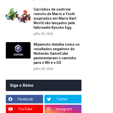
Carrinhos de controle
remoto de Mario e Yoshi
inspirados em Mario Kart
World são lançados pela
fabricante Kyosho Egg
julho 30, 2026
Miyamoto detalha como os
resultados negativos do
Nintendo GameCube
pavimentaram o caminho
para o Wii e o DS
julho 28, 2026
Siga o Reino
Facebook
Twitter
YouTube
Instagram