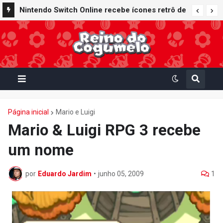
Nintendo Switch Online recebe ícones retrô de
Mario Paint (SNES) e Mario Kart: Super Circuit
(GBA)
Página inicial
Mario e Luigi
Mario & Luigi RPG 3 recebe
um nome
por
Eduardo Jardim
•
junho 05, 2009
1